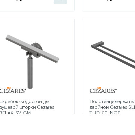
Скребок-водосгон для
Полотенцедержате
душевой шторки Cezares
двойной Cezares SL
RELAX-SV-GM
THD-80-NOP