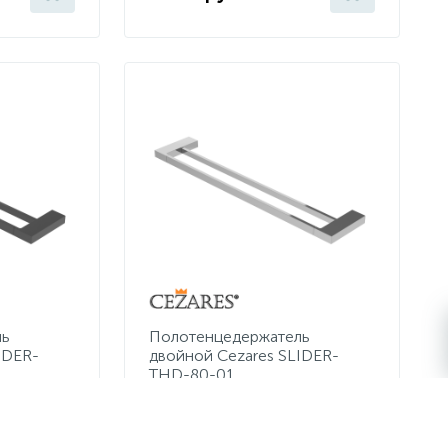
ль
Полотенцедержатель
IDER-
двойной Cezares SLIDER-
THD-80-01