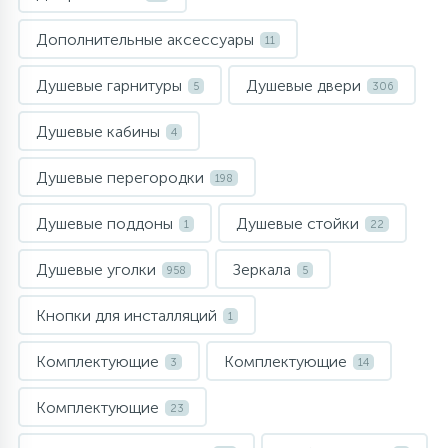
957
34
17
4
Комплектующие
Душевые кабины
Гигиенические души
Стаканы для ванной
Дополнительные аксессуары
11
20
72
13
Душевые гарнитуры
Душевые двери
5
306
Комплектующие
На борт ванны
Щетки для унитаза
Душевые кабины
4
11
Ручные души
Душевые перегородки
198
4
Душевые поддоны
Душевые стойки
Верхние души
1
22
Душевые уголки
Зеркала
958
5
60
Дополнительные аксессуары
Кнопки для инсталляций
1
71
Душевые стойки
Комплектующие
Комплектующие
3
14
Комплектующие
9
23
Душевые гарнитуры