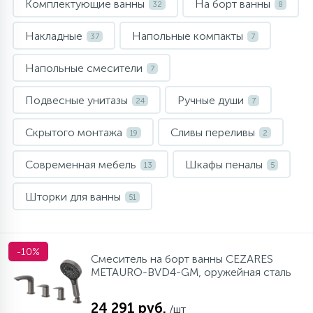
Комплектующие ванны
На борт ванны
32
8
10
Напольные смесители
Накладные
Напольные компакты
37
7
19
Напольные смесители
Душевые системы
7
Подвесные унитазы
Ручные души
24
7
Скрытого монтажа
Сливы переливы
19
2
Современная мебель
Шкафы пеналы
13
5
Шторки для ванны
51
-10%
Смеситель на борт ванны CEZARES
METAURO-BVD4-GM, оружейная сталь
24 291 руб.
/шт