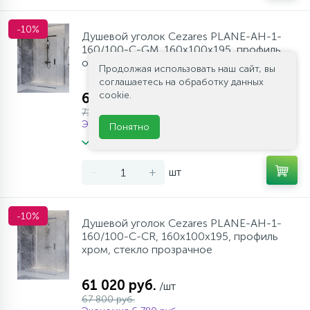
-10%
Душевой уголок Cezares PLANE-AH-1-
160/100-C-GM, 160х100х195, профиль
оружейная сталь, стекло прозрачное
Продолжая использовать наш сайт, вы
соглашаетесь на обработку данных
cookie.
63 990 руб.
/шт
71 100 руб.
Экономия 7 110 руб.
Понятно
В наличии мало
-
+
шт
-10%
Душевой уголок Cezares PLANE-AH-1-
160/100-C-CR, 160х100х195, профиль
хром, стекло прозрачное
61 020 руб.
/шт
67 800 руб.