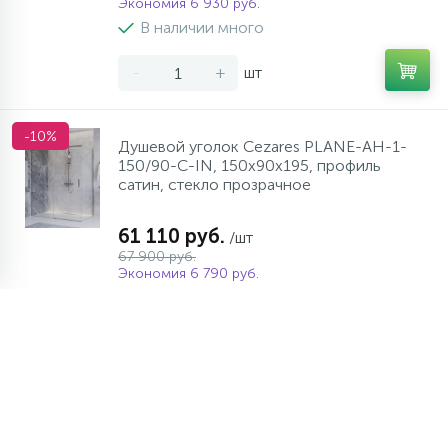
Экономия 6 930 руб.
В наличии много
-
+
шт
-10%
Душевой уголок Cezares PLANE-AH-1-
150/90-C-IN, 150х90х195, профиль
сатин, стекло прозрачное
61 110 руб.
/шт
67 900 руб.
Экономия 6 790 руб.
В наличии много
-
+
шт
-10%
Душевой уголок Cezares PLANE-AH-1-
150/90-C-GM, 150х90х195, профиль