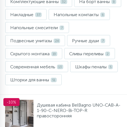
Комплектующие ванны
На борт ванны
32
8
10
Напольные смесители
Накладные
Напольные компакты
37
6
19
Напольные смесители
Душевые системы
7
Подвесные унитазы
Ручные души
24
7
Скрытого монтажа
Сливы переливы
19
2
Современная мебель
Шкафы пеналы
13
5
Шторки для ванны
51
-10%
Душевая кабина BelBagno UNO-CAB-A-
1-90-C-NERO-Bi-TOP-R
правосторонняя