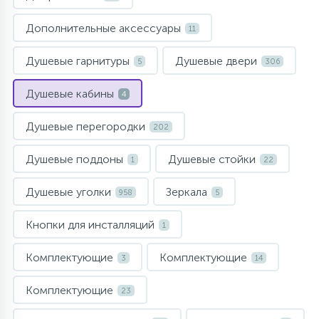
957
34
17
4
Комплектующие
Душевые кабины
Гигиенические души
Стаканы для ванной
Дополнительные аксессуары
11
20
72
13
Душевые гарнитуры
Душевые двери
5
306
Комплектующие
На борт ванны
Щетки для унитаза
Душевые кабины
4
11
Ручные души
Душевые перегородки
202
4
Душевые поддоны
Душевые стойки
Верхние души
1
22
Душевые уголки
Зеркала
958
5
60
Дополнительные аксессуары
Кнопки для инсталляций
1
71
Душевые стойки
Комплектующие
Комплектующие
3
14
Комплектующие
9
23
Душевые гарнитуры