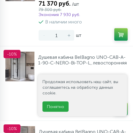
71 370 руб.
/шт
79 300 руб.
Экономия 7 930 руб.
В наличии много
-
+
шт
-10%
Душевая кабина BelBagno UNO-CAB-A-
1-90-C-NERO-Bi-TOP-L, левосторонняя
71 370 руб.
/шт
Продолжая использовать наш сайт, вы
79 300 руб.
соглашаетесь на обработку данных
Экономия 7 930 руб.
cookie.
В наличии много
Понятно
-
+
шт
-10%
Душевая кабина BelBagno UNO-CAB-A-