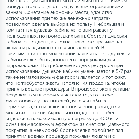
комплектации ванной комнаты и являются значимым
конкурентом стандартным душевым ограждениями
ваннам. Сочетание экономии места, удобство
использования при тех же денежных затратах
позволяют сделать выбор в их пользу. Небольшая и
компактная душевая кабина явно выигрывает у
полноценных, но громоздких ванн. Состоит душевая
кабина из поддона, выполненного, как правило, из
акрила и раздвижных стеклянных дверей. В
зависимости от комплектации задняя панель душевой
кабины может быть дополнена форсунками для
гидромассажа. Потребление водных ресурсов при
использовании душевой кабины уменьшается в 5-7 раз,
также немаловажным фактором является и тот факт,
что не требуется ждать наполнения поддона, чтобы
принять водные процедуры. В процессе эксплуатации
безусловным плюсом является и то, что за счет
силиконовых уплотнителей душевая кабина
герметична, что исключает появление разводов и
мыльных потеков. Акриловый поддон способен
выдерживать максимальную нагрузку до 400 кг и
оснащен массажным эффектом за счет специального
покрытия, а невысокий борт изделия подойдет для
принятия водных процедур пожилым людям и с