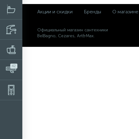
Акции и скидки
Бренды
О магазине
Официальный магазин сантехники
BelBagno, Cezares, Art&Max.
42