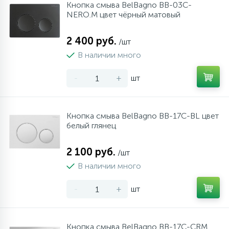
Кнопка смыва BelBagno BB-03C-
NERO.M цвет чёрный матовый
2 400 руб.
/шт
В наличии много
-
+
шт
Кнопка смыва BelBagno BB-17C-BL цвет
белый глянец
2 100 руб.
/шт
В наличии много
-
+
шт
Кнопка смыва BelBagno BB-17C-CRM