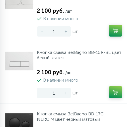
2 100 руб.
/шт
В наличии много
-
+
шт
Кнопка смыва BelBagno BB-15R-BL цвет
белый глянец
2 100 руб.
/шт
В наличии много
-
+
шт
Кнопка смыва BelBagno BB-17C-
NERO.M цвет чёрный матовый