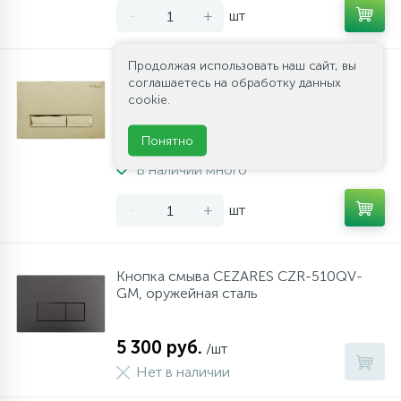
-
+
шт
10
Напольные смесители
Продолжая использовать наш сайт, вы
Кнопка смыва BelBagno MARMI BB013-
19
соглашаетесь на обработку данных
Душевые системы
MR-ORO, золото глянец
cookie.
Понятно
20 200 руб.
/шт
В наличии много
-
+
шт
Кнопка смыва CEZARES CZR-510QV-
GM, оружейная сталь
5 300 руб.
/шт
Нет в наличии