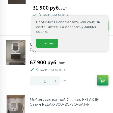
31 900 руб.
/шт
В наличии много
Продолжая использовать наш сайт, вы
-
+
шт
соглашаетесь на обработку данных
cookie.
Понятно
Мебель для ванной Cezares RELAX 100
Оружейная сталь RELAX-1000-2C-SO-GM
67 900 руб.
/шт
В наличии много
-
+
шт
Мебель для ванной Cezares RELAX 80
Сатин RELAX-800-2C-SO-SAT-P