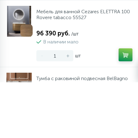
Мебель для ванной Cezares ELETTRA 100
Rovere tabacco 55527
96 390 руб.
/шт
В наличии мало
-
+
шт
Тумба с раковиной подвесная BelBagno
KRAFT-900-2C-SO-GSO Темно-Серый
матовый, раковина белая BB900ETL
48 800 руб.
/шт
В наличии мало
-
+
шт