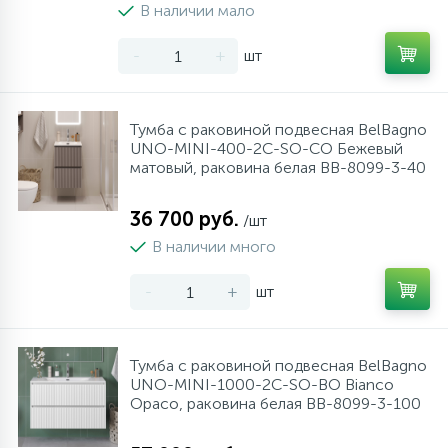
В наличии мало
10
Напольные смесители
-
+
шт
19
Душевые системы
Тумба с раковиной подвесная BelBagno
UNO-MINI-400-2C-SO-CO Бежевый
матовый, раковина белая BB-8099-3-40
36 700 руб.
/шт
В наличии много
-
+
шт
Тумба с раковиной подвесная BelBagno
UNO-MINI-1000-2C-SO-BO Bianco
Opaco, раковина белая BB-8099-3-100