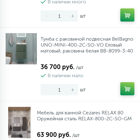
В наличии много
34
17
4
Оплата
Душевые кабины
Гигиенические души
Стаканы для ванной
-
+
шт
20
72
13
Гарантия
Комплектующие
На борт ванны
Щетки для унитаза
Тумба с раковиной подвесная BelBagno
UNO-MINI-400-2C-SO-VO Еловый
11
Возврат товара
Ручные души
матовый, раковина белая BB-8099-3-40
36 700 руб.
4
/шт
Контакты
Верхние души
В наличии мало
60
-
+
шт
Дополнительные аксессуары
71
Душевые стойки
Мебель для ванной Cezares RELAX 80
Оружейная сталь RELAX-800-2C-SO-GM
9
Душевые гарнитуры
63 900 руб.
/шт