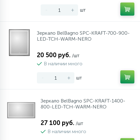
34
17
4
Оплата
Душевые кабины
Гигиенические души
Стаканы для ванной
-
+
шт
20
72
13
Гарантия
Комплектующие
На борт ванны
Щетки для унитаза
Зеркало BelBagno SPC-KRAFT-700-900-
LED-TCH-WARM-NERO
11
Возврат товара
Ручные души
20 500 руб.
/шт
В наличии много
4
Контакты
Верхние души
-
+
шт
60
Дополнительные аксессуары
Зеркало BelBagno SPC-KRAFT-1400-
800-LED-TCH-WARM-NERO
71
Душевые стойки
27 100 руб.
/шт
9
Душевые гарнитуры
В наличии много