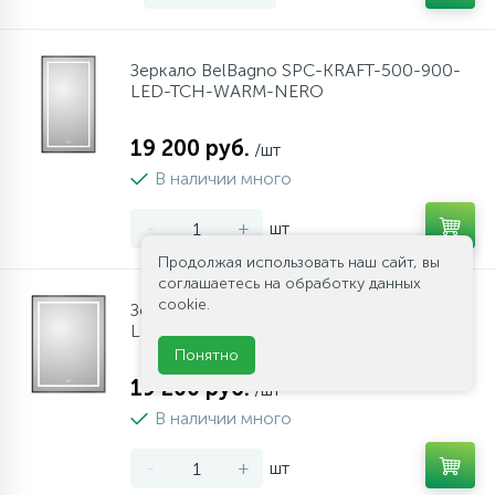
Зеркало BelBagno SPC-KRAFT-500-900-
LED-TCH-WARM-NERO
19 200 руб.
/шт
В наличии много
-
+
шт
Продолжая использовать наш сайт, вы
соглашаетесь на обработку данных
cookie.
Зеркало BelBagno SPC-KRAFT-600-800-
LED-TCH-WARM-NERO
Понятно
19 200 руб.
/шт
В наличии много
-
+
шт