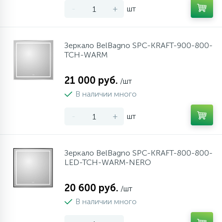
-
+
шт
10
Напольные смесители
Зеркало BelBagno SPC-KRAFT-900-800-
19
Душевые системы
TCH-WARM
21 000 руб.
/шт
В наличии много
-
+
шт
Зеркало BelBagno SPC-KRAFT-800-800-
LED-TCH-WARM-NERO
20 600 руб.
/шт
В наличии много