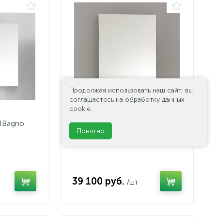
Продолжая использовать наш сайт, вы
соглашаетесь на обработку данных
cookie.
lBagno
Зеркальный шкаф BelBagno
Понятно
SPC-1A-DL-BL-600
39 100 руб.
/шт