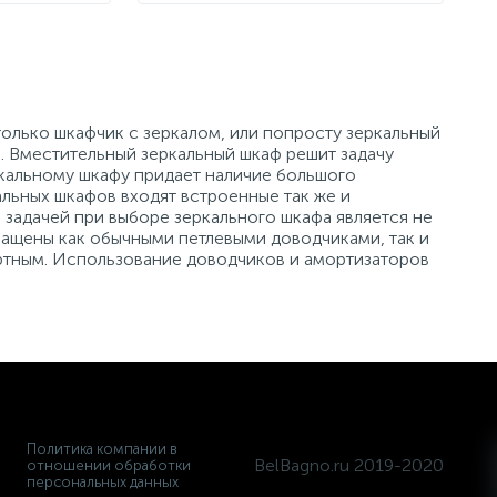
только шкафчик с зеркалом, или попросту зеркальный
. Вместительный зеркальный шкаф решит задачу
кальному шкафу придает наличие большого
льных шкафов входят встроенные так же и
 задачей при выборе зеркального шкафа является не
снащены как обычными петлевыми доводчиками, так и
ртным. Использование доводчиков и амортизаторов
Политика компании в
BelBagno.ru 2019-2020
отношении обработки
персональных данных