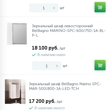
34
17
4
Оплата
Душевые кабины
Гигиенические души
Стаканы для ванной
-
+
шт
20
72
13
Гарантия
Комплектующие
На борт ванны
Щетки для унитаза
Зеркальный шкаф левосторонний
BelBagno MARINO-SPC-600/750-1A-BL-
P-L
11
Возврат товара
Ручные души
18 100 руб.
/шт
4
В наличии мало
Контакты
Верхние души
-
+
шт
60
Дополнительные аксессуары
Зеркальный шкаф BelBagno Marino SPC-
71
Душевые стойки
MAR-500/800-1A-LED-TCH
17 200 руб.
9
/шт
Душевые гарнитуры
В наличии много