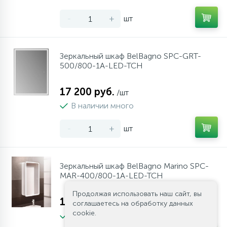
10
Напольные смесители
-
+
шт
19
Душевые системы
Зеркальный шкаф BelBagno SPC-GRT-
500/800-1A-LED-TCH
17 200 руб.
/шт
В наличии много
-
+
шт
Зеркальный шкаф BelBagno Marino SPC-
MAR-400/800-1A-LED-TCH
Продолжая использовать наш сайт, вы
16 200 руб.
/шт
соглашаетесь на обработку данных
cookie.
В наличии много