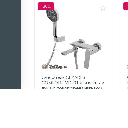
-30%
Смеситель CEZARES
COMFORT-VD-01 для ванны и
душа с поворотным изливом,
ручным душем, шлангом и
держателем
13 195 руб.
/шт
18 850 руб.
Экономия 5 655 руб.