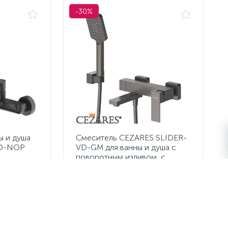
-30%
ы и душа
Смеситель CEZARES SLIDER-
VD-NOP
VD-GM для ванны и душа с
поворотным изливом, с
ручным душем, шлангом и
держателем
18 795 руб.
/шт
26 850 руб.
Экономия 8 055 руб.