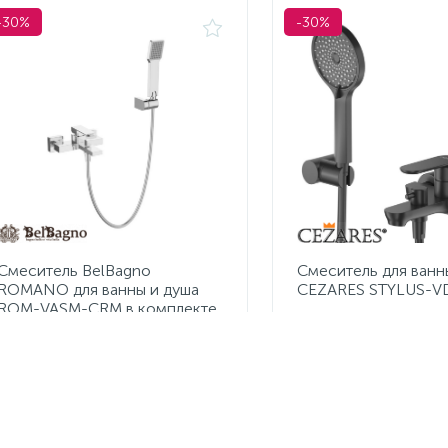
-30%
-30%
Смеситель BelBagno
Смеситель для ванн
ROMANO для ванны и душа
CEZARES STYLUS-
ROM-VASM-CRM в комплекте
с ручным душем, шлангом и
держателем
8 393 руб.
11 165 руб.
/шт
/шт
11 990 руб.
15 950 руб.
Экономия 3 597 руб.
Экономия 4 785 руб.