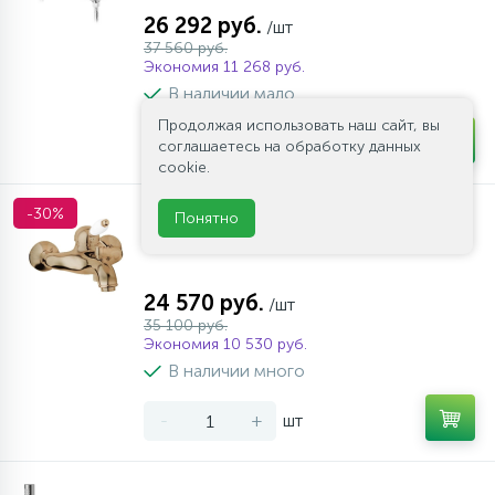
26 292 руб.
/шт
37 560 руб.
Экономия 11 268 руб.
В наличии мало
Продолжая использовать наш сайт, вы
-
+
шт
соглашаетесь на обработку данных
cookie.
-30%
Понятно
Смеситель ванны и душа CEZARES
ELITE-VM-02-Bi
24 570 руб.
/шт
35 100 руб.
Экономия 10 530 руб.
В наличии много
-
+
шт