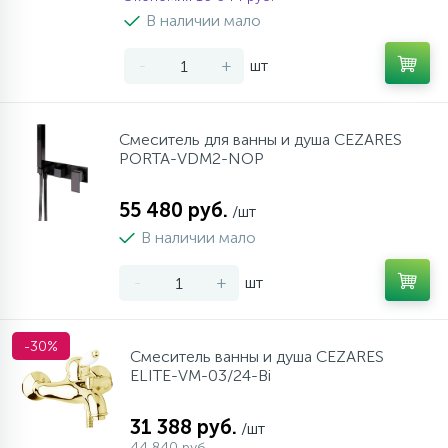
957
17
4
В наличии мало
Оплата
Комплектующие
Душевые кабины
Стаканы для ванной
-
+
шт
20
72
Гарантия
Комплектующие
Щетки для унитаза
Смеситель для ванны и душа CEZARES
PORTA-VDM2-NOP
Возврат товара
55 480 руб.
/шт
Контакты
В наличии мало
-
+
шт
-30%
Смеситель ванны и душа CEZARES
ELITE-VM-03/24-Bi
31 388 руб.
/шт
44 840 руб.