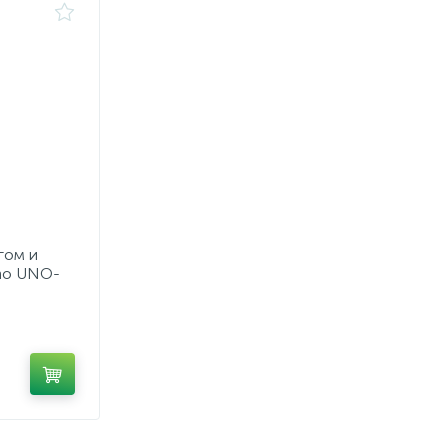
гом и
no UNO-