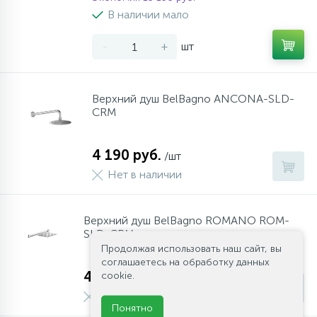
957
17
4
В наличии мало
Оплата
Комплектующие
Душевые кабины
Стаканы для ванной
-
+
шт
20
72
Гарантия
Комплектующие
Щетки для унитаза
Верхний душ BelBagno ANCONA-SLD-
CRM
Возврат товара
4 190 руб.
/шт
Контакты
Нет в наличии
Верхний душ BelBagno ROMANO ROM-
SLD-CRM
Продолжая использовать наш сайт, вы
соглашаетесь на обработку данных
4 950 руб.
cookie.
/шт
Нет в наличии
Понятно