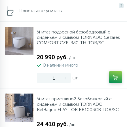
957
34
17
4
3
Оплата
Комплектующие
Душевые кабины
Гигиенические души
Стаканы для ванной
Приставные унитазы
20
72
13
Гарантия
Комплектующие
На борт ванны
Щетки для унитаза
Унитаз подвесной безободковый с
сиденьем и смывом TORNADO Cezares
11
COMFORT CZR-380-TH-TOR/SC
Возврат товара
Ручные души
20 990 руб.
/шт
4
Контакты
Верхние души
В наличии много
-
+
шт
60
Дополнительные аксессуары
71
Унитаз приставной безободковый с
Душевые стойки
сиденьем и смывом TORNADO
BelBagno FLAY-TOR BB1003CB-TOR/SC
9
Душевые гарнитуры
24 410 руб.
/шт