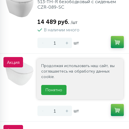
513-TH-R безободковый с сиденьем
CZR-089-SC
14 489 руб.
/шт
В наличии много
-
+
шт
Акция
Унитаз подвесной Cezares STYLUS CZR-
Продолжая использовать наш сайт, вы
513-TH-R безободковый с сиденьем
соглашаетесь на обработку данных
BelBagno BB2034SC
cookie.
15 474 руб.
Понятно
/шт
В наличии много
-
+
шт