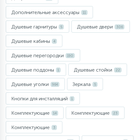
957
34
17
4
Комплектующие
Душевые кабины
Гигиенические души
Стаканы для ванной
Дополнительные аксессуары
11
20
72
13
Душевые гарнитуры
Душевые двери
5
306
Комплектующие
На борт ванны
Щетки для унитаза
Душевые кабины
4
11
Ручные души
Душевые перегородки
190
4
Душевые поддоны
Душевые стойки
Верхние души
1
22
Душевые уголки
Зеркала
964
5
60
Дополнительные аксессуары
Кнопки для инсталляций
1
71
Душевые стойки
Комплектующие
Комплектующие
14
23
Комплектующие
9
3
Душевые гарнитуры