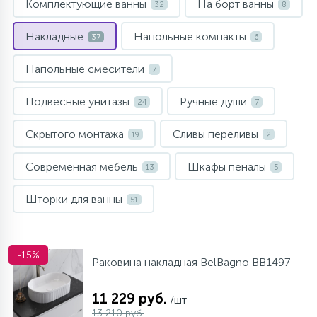
Комплектующие ванны
На борт ванны
32
8
10
Напольные смесители
Накладные
Напольные компакты
37
6
19
Напольные смесители
Душевые системы
7
Подвесные унитазы
Ручные души
24
7
Скрытого монтажа
Сливы переливы
19
2
Современная мебель
Шкафы пеналы
13
5
Шторки для ванны
51
-15%
Раковина накладная BelBagno BB1497
11 229 руб.
/шт
13 210 руб.