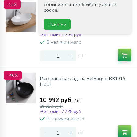
соглашаетесь на обработку данных
-15%
Раковина накладная BelBagno BB1362
cookie.
9 682 руб.
/шт
Понятно
11 390 руб.
Экономия 1 709 руб.
В наличии мало
-
+
шт
-40%
Раковина накладная BelBagno BB1315-
H301
10 992 руб.
/шт
18 320 руб.
Экономия 7 328 руб.
В наличии много
-
+
шт