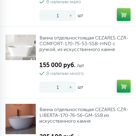
В наличии мало
957
34
17
4
Оплата
Комплектующие
Душевые кабины
Гигиенические души
Стаканы для ванной
-
+
шт
20
72
13
Гарантия
Комплектующие
На борт ванны
Щетки для унитаза
Ванна отдельностоящая CEZARES CZR-
COMFORT-170-75-53-SSB-HND с
11
Возврат товара
Ручные души
ручкой, из искусственного камня
155 000 руб.
4
/шт
Контакты
Верхние души
В наличии много
60
-
+
шт
Дополнительные аксессуары
71
Душевые стойки
Ванна отдельностоящая CEZARES CZR-
LIBERTA-170-76-56-GM-SSB из
искусственного камня
9
Душевые гарнитуры