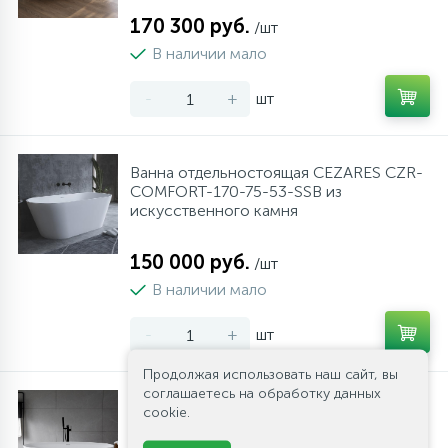
170 300 руб.
/шт
В наличии мало
-
+
шт
Ванна отдельностоящая CEZARES CZR-
COMFORT-170-75-53-SSB из
искусственного камня
150 000 руб.
/шт
В наличии мало
-
+
шт
Продолжая использовать наш сайт, вы
соглашаетесь на обработку данных
Ванна отдельностоящая CEZARES CZR-
cookie.
LIBERTA-170-76-56-SSB из
искусственного камня