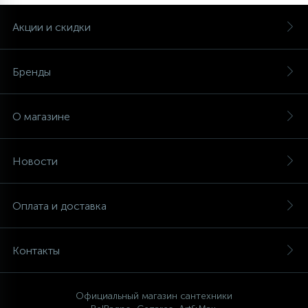
10
Напольные смесители
Акции и скидки
19
Душевые системы
Бренды
О магазине
Новости
Оплата и доставка
Контакты
Официальный магазин сантехники