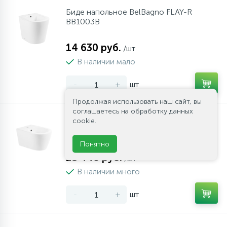
Биде напольное BelBagno FLAY-R
10
Напольные смесители
BB1003B
14 630 руб.
19
/шт
Душевые системы
В наличии мало
-
+
шт
Продолжая использовать наш сайт, вы
соглашаетесь на обработку данных
cookie.
Биде подвесное BelBagno MARINO
BB105BH
Понятно
18 440 руб.
/шт
В наличии много
-
+
шт