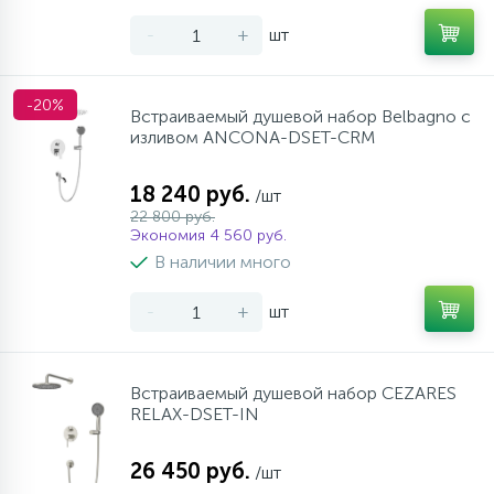
957
17
4
Оплата
Комплектующие
Душевые кабины
Стаканы для ванной
-
+
шт
20
72
Гарантия
Комплектующие
Щетки для унитаза
-20%
Встраиваемый душевой набор Belbagno с
изливом ANCONA-DSET-CRM
Возврат товара
18 240 руб.
/шт
22 800 руб.
Экономия 4 560 руб.
Контакты
В наличии много
-
+
шт
Встраиваемый душевой набор CEZARES
RELAX-DSET-IN
26 450 руб.
/шт