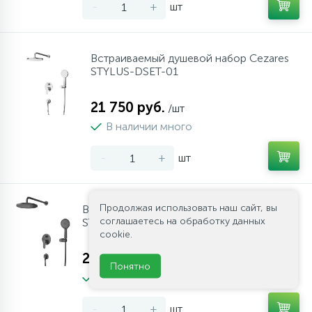
-
+
шт
Встраиваемый душевой набор Cezares
STYLUS-DSET-01
21 750 руб.
/шт
В наличии много
-
+
шт
Продолжая использовать наш сайт, вы
Встраиваемый душевой набор Cezares
соглашаетесь на обработку данных
STYLUS-DSET-NOP
cookie.
21 950 руб.
/шт
Понятно
В наличии много
-
+
шт