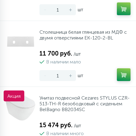
-
+
шт
Столешница белая глянцевая из МДФ с
двумя отверстиями EK-120-2-BL
11 700 руб.
/шт
В наличии мало
-
+
шт
Акция
Унитаз подвесной Cezares STYLUS CZR-
513-TH-R безободковый с сиденьем
BelBagno BB2034SC
15 474 руб.
/шт
В наличии много