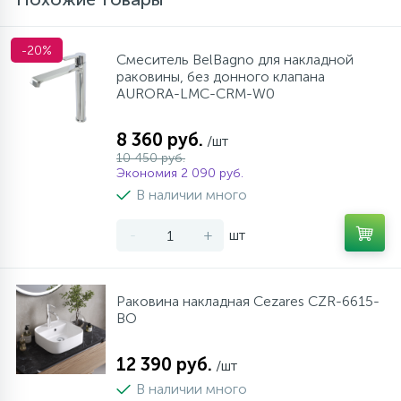
-20%
Смеситель BelBagno для накладной
раковины, без донного клапана
AURORA-LMC-CRM-W0
8 360 руб.
/шт
10 450 руб.
Экономия 2 090 руб.
В наличии много
-
+
шт
Раковина накладная Cezares CZR-6615-
BO
12 390 руб.
/шт
В наличии много