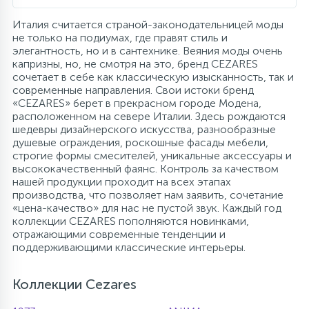
957
34
17
4
Оплата
Комплектующие
Душевые кабины
Гигиенические души
Стаканы для ванной
Италия считается страной-законодательницей моды
не только на подиумах, где правят стиль и
элегантность, но и в сантехнике. Веяния моды очень
20
72
13
капризны, но, не смотря на это, бренд CEZARES
Гарантия
Комплектующие
На борт ванны
Щетки для унитаза
сочетает в себе как классическую изысканность, так и
современные направления. Свои истоки бренд
«CEZARES» берет в прекрасном городе Модена,
11
Возврат товара
Ручные души
расположенном на севере Италии. Здесь рождаются
шедевры дизайнерского искусства, разнообразные
душевые ограждения, роскошные фасады мебели,
4
Контакты
Верхние души
строгие формы смесителей, уникальные аксессуары и
высококачественный фаянс. Контроль за качеством
нашей продукции проходит на всех этапах
60
производства, что позволяет нам заявить, сочетание
Дополнительные аксессуары
«цена-качество» для нас не пустой звук. Каждый год
коллекции CEZARES пополняются новинками,
отражающими современные тенденции и
71
Душевые стойки
поддерживающими классические интерьеры.
Коллекции Cezares
9
Душевые гарнитуры