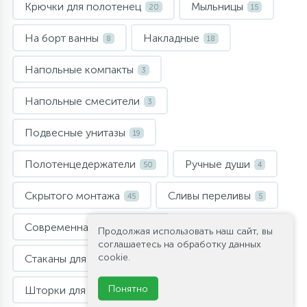
Крючки для полотенец
Мыльницы
20
15
На борт ванны
Накладные
8
18
Напольные компакты
3
Напольные смесители
3
Подвесные унитазы
19
Полотенцедержатели
Ручные души
50
4
Скрытого монтажа
Сливы переливы
45
5
Современная мебель
132
Продолжая использовать наш сайт, вы
соглашаетесь на обработку данных
cookie.
Стаканы для ванной
Шкафы пеналы
17
53
Понятно
Шторки для ванны
29