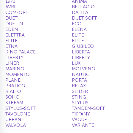
1973
ANIMA
AVRIL
BELLAGIO
10
Напольные смесители
COMFORT
DALILA
DUET
DUET SOFT
DUET-N
ECO
19
EDEN
ELENA
Душевые системы
ELETTRA
ELITE
ELITE
ELITE
ETNA
GIUBILEO
KING PALACE
LIBERTA
LIBERTY
LIBERTY
LINER
LUX
MARINO
MOLVENO
MOMENTO
NAUTIC
PLANE
PORTA
PRATICO
RELAX
RIALTO
SLIDER
SOHO
STING
STREAM
STYLUS
STYLUS-SOFT
TANDEM-SOFT
TAVOLONE
TIFFANY
URBAN
VAGUE
VALVOLA
VARIANTE