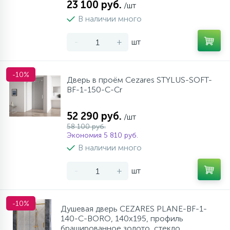
23 100 руб.
/шт
В наличии много
-
+
шт
-10%
Дверь в проём Cezares STYLUS-SOFT-
BF-1-150-C-Cr
52 290 руб.
/шт
58 100 руб.
Экономия 5 810 руб.
В наличии много
-
+
шт
-10%
Душевая дверь CEZARES PLANE-BF-1-
140-C-BORO, 140х195, профиль
брашированное золото, стекло