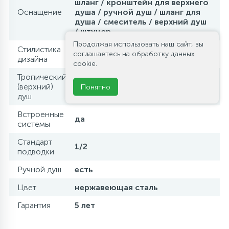
шланг / кронштейн для верхнего
Оснащение
душа / ручной душ / шланг для
душа / смеситель / верхний душ
/ штуцер
Продолжая использовать наш сайт, вы
Стилистика
соглашаетесь на обработку данных
современный стиль
дизайна
cookie.
Тропический
(верхний)
есть
Понятно
душ
Встроенные
да
системы
Стандарт
1/2
подводки
Ручной душ
есть
Цвет
нержавеющая сталь
Гарантия
5 лет