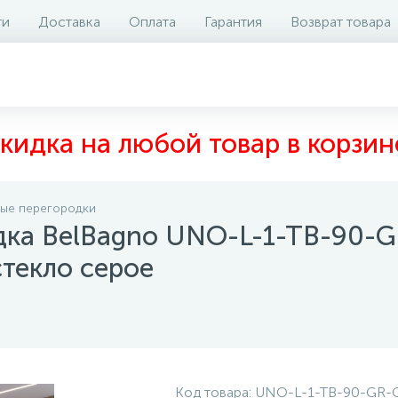
ти
Доставка
Оплата
Гарантия
Возврат товара
аличие на складе
Файлы и документы
Отзывы
1
кидка на любой товар в корзин
ые перегородки
дка BelBagno UNO-L-1-TB-90-
стекло серое
Код товара:
UNO-L-1-TB-90-GR-