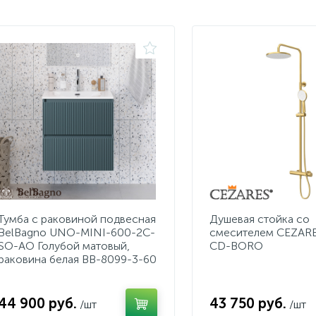
Тумба с раковиной подвесная
Душевая стойка со
BelBagno UNO-MINI-600-2C-
смесителем CEZARE
SO-AO Голубой матовый,
CD-BORO
раковина белая BB-8099-3-60
44 900 руб.
43 750 руб.
/шт
/шт