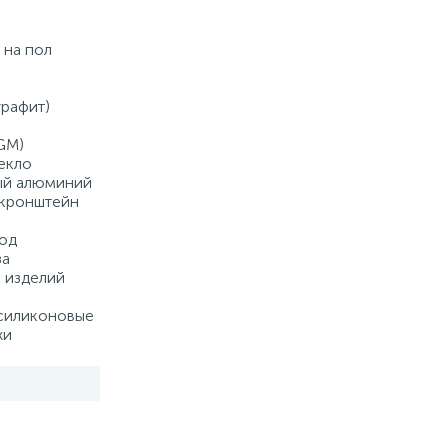
-
+
шт
 на пол
Купить
графит)
GM)
екло
ый алюминий
 кронштейн
од
за
 изделий
(силиконовые
жи