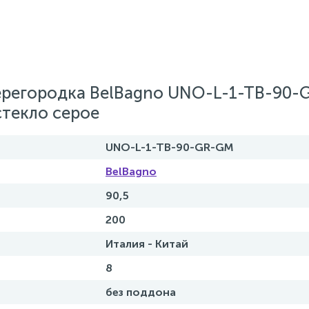
ерегородка BelBagno UNO-L-1-TB-90
стекло серое
UNO-L-1-TB-90-GR-GM
BelBagno
90,5
200
Италия - Китай
8
без поддона