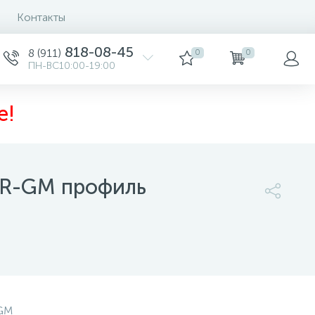
Контакты
0
818-08-45
8 (911)
0
0
ПН-ВС10:00-19:00
е!
GR-GM профиль
26 910 руб.
/шт
GM