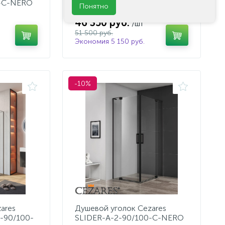
0-C-NERO
SLIDER-B-1-80/90-GRIGIO-
Понятно
NERO
46 350 руб.
/шт
51 500 руб.
Экономия 5 150 руб.
-10%
ares
Душевой уголок Cezares
-90/100-
SLIDER-A-2-90/100-C-NERO