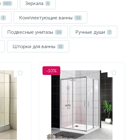
и
Зеркала
980
5
Комплектующие ванны
3
32
Подвесные унитазы
Ручные души
24
7
Шторки для ванны
51
-10%