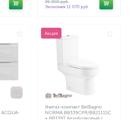
36 900 руб.
Экономия 11 070 руб.
Акция
Унитаз-компакт BelBagno
o ACQUA-
NORMA BB339CPR/BB2111SC
+ BB339T безободковый с
сидением
29 982 руб.
/шт