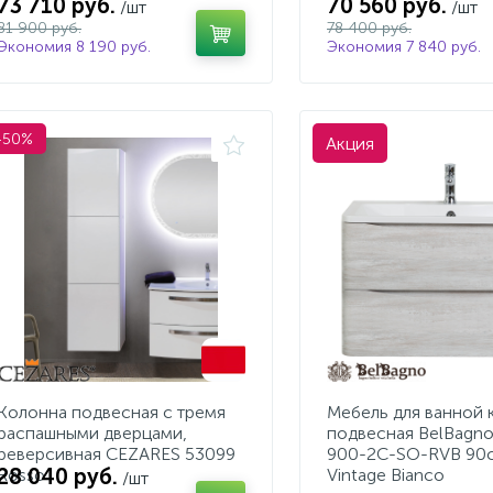
73 710 руб.
70 560 руб.
/шт
/шт
81 900 руб.
78 400 руб.
Экономия 8 190 руб.
Экономия 7 840 руб.
-50%
Акция
Колонна подвесная с тремя
Мебель для ванной 
распашными дверцами,
подвесная BelBagn
реверсивная CEZARES 53099
900-2C-SO-RVB 90с
28 040 руб.
Rosso
Vintage Bianco
/шт