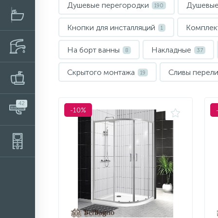
Душевые перегородки
Душевые
190
Кнопки для инсталляций
Компле
1
На борт ванны
Накладные
8
37
Скрытого монтажа
Сливы перел
19
42
-10%