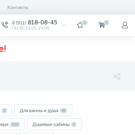
Контакты
818-08-45
8 (911)
0
0
ПН-ВС10:00-19:00
е!
Для ванны и душа
2
49
вери
Душевые кабины
306
4