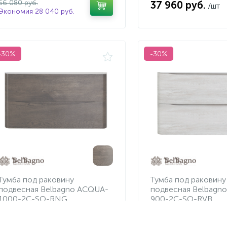
56 080 руб.
37 960 руб.
/шт
Экономия 28 040 руб.
-30%
-30%
Тумба под раковину
Тумба под раковину
подвесная Belbagno ACQUA-
подвесная Belbagn
1000-2C-SO-RNG
900-2C-SO-RVB
25 830 руб.
23 660 руб.
/шт
/шт
36 900 руб.
33 800 руб.