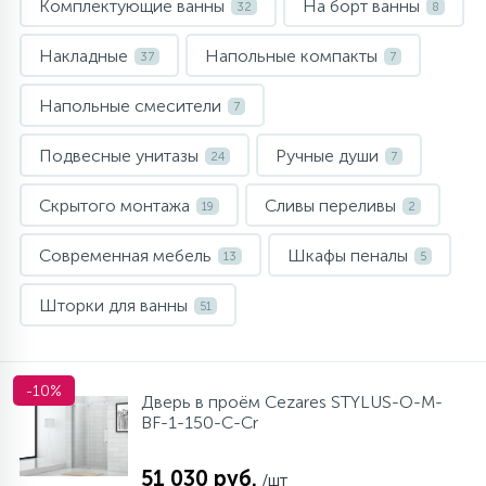
Комплектующие ванны
На борт ванны
32
8
10
Напольные смесители
Накладные
Напольные компакты
37
7
19
Напольные смесители
Душевые системы
7
Подвесные унитазы
Ручные души
24
7
Скрытого монтажа
Сливы переливы
19
2
Современная мебель
Шкафы пеналы
13
5
Шторки для ванны
51
-10%
Дверь в проём Cezares STYLUS-O-M-
BF-1-150-C-Cr
51 030 руб.
/шт