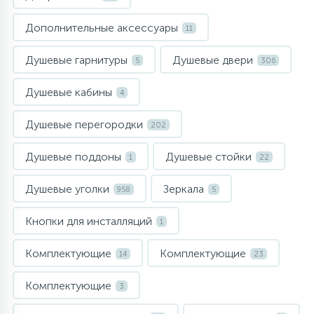
957
34
17
4
Комплектующие
Душевые кабины
Гигиенические души
Стаканы для ванной
Дополнительные аксессуары
11
20
72
13
Душевые гарнитуры
Душевые двери
5
306
Комплектующие
На борт ванны
Щетки для унитаза
Душевые кабины
4
11
Ручные души
Душевые перегородки
202
4
Душевые поддоны
Душевые стойки
Верхние души
1
22
Душевые уголки
Зеркала
958
5
60
Дополнительные аксессуары
Кнопки для инсталляций
1
71
Душевые стойки
Комплектующие
Комплектующие
14
23
Комплектующие
9
3
Душевые гарнитуры