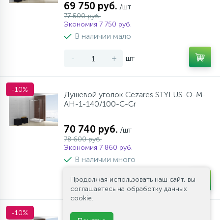
69 750 руб.
/шт
77 500 руб.
Экономия 7 750 руб.
В наличии мало
-
+
шт
-10%
Душевой уголок Cezares STYLUS-O-M-
AH-1-140/100-C-Cr
70 740 руб.
/шт
78 600 руб.
Экономия 7 860 руб.
В наличии много
Продолжая использовать наш сайт, вы
-
+
шт
соглашаетесь на обработку данных
cookie.
-10%
Душевой уголок Cezares STYLUS-O-M-