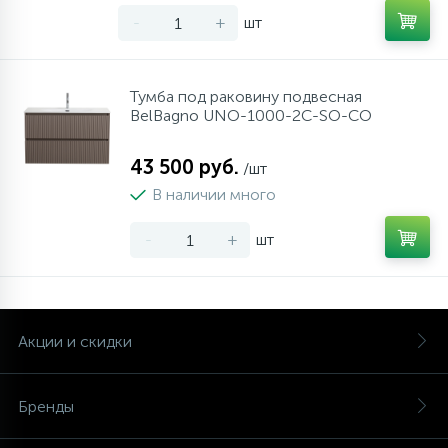
-
+
шт
Тумба под раковину подвесная
BelBagno UNO-1000-2C-SO-СO
43 500 руб.
/шт
В наличии много
-
+
шт
Акции и скидки
Бренды