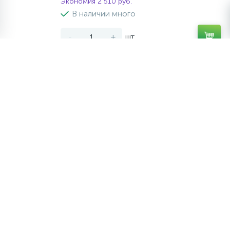
Экономия 2 510 руб.
В наличии много
-
+
шт
-10%
Душевая перегородка Cezares LIBERTA-
L-1-TB-90-C-NERO
22 590 руб.
/шт
25 100 руб.
Экономия 2 510 руб.
В наличии много
-
+
шт
-10%
Душевая перегородка BelBagno UNO-L-
1-TB-90-C-GM профиль оружейная сталь,
стекло прозрачное