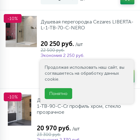
-10%
Душевая перегородка Cezares LIBERTA-
L-1-TB-70-C-NERO
20 250 руб.
/шт
22 500 руб.
Экономия 2 250 руб.
В наличии много
Продолжая использовать наш сайт, вы
соглашаетесь на обработку данных
-
+
шт
cookie.
Понятно
-10%
Душевая перегородка BelBagno UNO-L-
1-TB-90-C-Cr профиль хром, стекло
прозрачное
20 970 руб.
/шт
23 300 руб.
Экономия 2 330 руб.