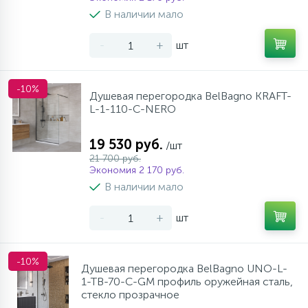
957
34
17
В наличии мало
Оплата
Комплектующие
Гигиенические души
Стаканы для ванной
-
+
шт
20
13
Гарантия
На борт ванны
Щетки для унитаза
-10%
Душевая перегородка BelBagno KRAFT-
11
L-1-110-C-NERO
Возврат товара
Ручные души
19 530 руб.
/шт
4
Контакты
Верхние души
21 700 руб.
Экономия 2 170 руб.
В наличии мало
60
Дополнительные аксессуары
-
+
шт
71
Душевые стойки
-10%
Душевая перегородка BelBagno UNO-L-
1-TB-70-C-GM профиль оружейная сталь,
9
Душевые гарнитуры
стекло прозрачное