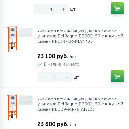
957
34
17
4
Оплата
Комплектующие
Душевые кабины
Гигиенические души
Стаканы для ванной
-
+
шт
20
72
13
Гарантия
Комплектующие
На борт ванны
Щетки для унитаза
Система инсталляции для подвесных
унитазов BelBagno BB002-80 с кнопкой
смыва BB014-SR-BIANCO
11
Возврат товара
Ручные души
23 100 руб.
/шт
4
В наличии много
Контакты
Верхние души
-
+
шт
60
Дополнительные аксессуары
Система инсталляции для подвесных
71
Душевые стойки
унитазов BelBagno BB002-80 с кнопкой
смыва BB009-MR-BIANCO
9
Душевые гарнитуры
23 800 руб.
/шт