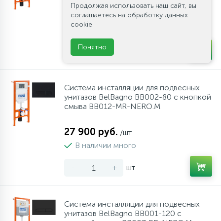
Продолжая использовать наш сайт, вы
27 900 руб.
соглашаетесь на обработку данных
/шт
cookie.
В наличии много
Понятно
-
+
шт
Система инсталляции для подвесных
унитазов BelBagno BB002-80 с кнопкой
смыва BB012-MR-NERO.M
27 900 руб.
/шт
В наличии много
-
+
шт
Система инсталляции для подвесных
унитазов BelBagno BB001-120 с