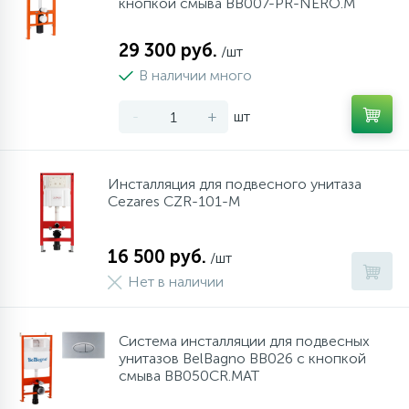
кнопкой смыва BB007-PR-NERO.M
29 300 руб.
/шт
В наличии много
-
+
шт
Инсталляция для подвесного унитаза
Cezares CZR-101-M
16 500 руб.
/шт
Нет в наличии
Система инсталляции для подвесных
унитазов BelBagno BB026 с кнопкой
смыва BB050CR.MAT