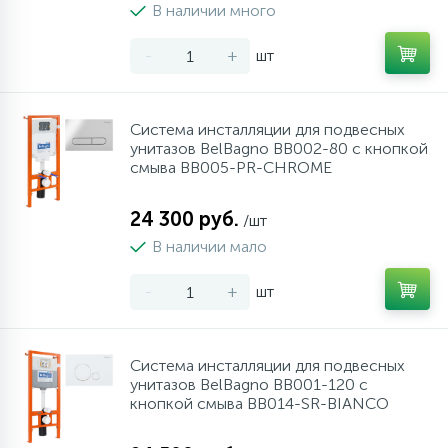
В наличии много
10
Напольные смесители
-
+
шт
19
Душевые системы
Система инсталляции для подвесных
унитазов BelBagno BB002-80 с кнопкой
смыва BB005-PR-CHROME
24 300 руб.
/шт
В наличии мало
-
+
шт
Система инсталляции для подвесных
унитазов BelBagno BB001-120 с
кнопкой смыва BB014-SR-BIANCO