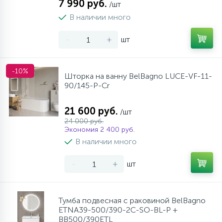
7 990 руб.
/шт
В наличии много
-
+
шт
-10%
Шторка на ванну BelBagno LUCE-VF-11-
90/145-P-Cr
21 600 руб.
/шт
24 000 руб.
Экономия 2 400 руб.
В наличии много
-
+
шт
Тумба подвесная с раковиной BelBagno
ETNA39-500/390-2C-SO-BL-P +
BB500/390ETL