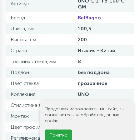
UNO-L-1-TB-100-C-
Артикул
GM
Бренд
BelBagno
Длина, см
100,5
Высота, см
200
Страна
Италия - Китай
Толщина стекла, мм
8
Поддон
без поддона
Цвет стекла
прозрачное
Коллекция
UNO
Стилистика дизайна
современный стиль
Продолжая использовать наш сайт, вы
соглашаетесь на обработку данных
Монтаж
пристенный
cookie.
Цвет профиля
оружейная сталь
Понятно
Регулируемая ширина
да