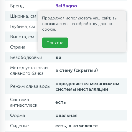
Бренд
BelBagno
Ширина, см
36
Продолжая использовать наш сайт, вы
соглашаетесь на обработку данных
Глубина, см
52
cookie.
Высота, см
35
Понятно
Страна
Италия - Китай
Безободковый
да
Метод установки
в стену (скрытый)
сливного бачка
определяется механизмом
Режим слива воды
системы инсталляции
Система
есть
антивсплеск
Форма
овальная
Сиденье
есть, в комплекте