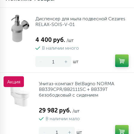
Диспенсер для мыла подвесной Cezares
RELAX-SOIS-V-01
4 400 руб.
/шт
В наличии много
-
+
шт
Акция
Унитаз-компакт BelBagno NORMA
BB339CPR/BB2111SC + BB339T
безободковый с сидением
29 982 руб.
/шт
В наличии мало
-
+
шт