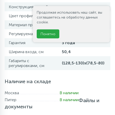
Конструкция дверей
раздвижная
Продолжая использовать наш сайт, вы
Цвет профиля
хром
соглашаетесь на обработку данных
cookie.
Материал профиля
алюминий
Регулируемая ширина
да
Понятно
Гарантия
3 года
Ширина входа, см
50,4
Габариты с
(128,5-130)x(78,5-80)
регулировками, см
Наличие на складе
Москва
В наличии
Питер
В наличии
Файлы и
документы