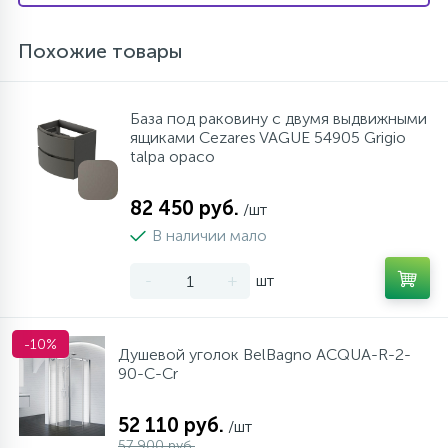
Похожие товары
База под раковину с двумя выдвижными
ящиками Cezares VAGUE 54905 Grigio
talpa opaco
82 450 руб.
/шт
В наличии мало
-
+
шт
-10%
Душевой уголок BelBagno ACQUA-R-2-
90-C-Cr
52 110 руб.
/шт
57 900 руб.