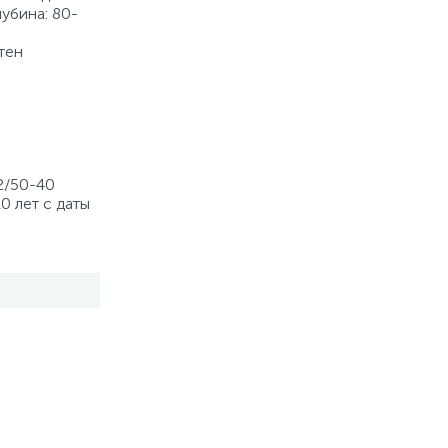
убина: 80-
тен
2/50-40
0 лет с даты