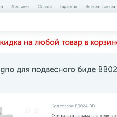
ти
Доставка
Оплата
Гарантия
Возврат товара
аличие на складе
Файлы и документы
Отзывы
1
кидка на любой товар в корзин
agno для подвесного биде BB0
Код товара:
BB024-BD
Оцинкованная рама для подвесн