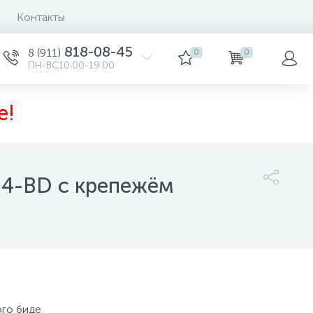
Контакты
0
818-08-45
8 (911)
0
0
ПН-ВС10:00-19:00
е!
24-BD с крепежём
18 800 руб.
/шт
-
+
шт
Купить
ого биде