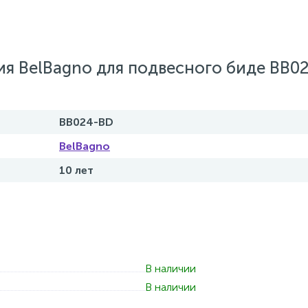
я BelBagno для подвесного биде BB0
BB024-BD
BelBagno
10 лет
В наличии
В наличии