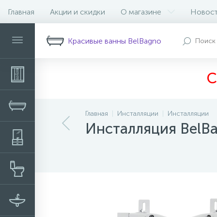
Главная
Акции и скидки
О магазине
Новос
Описание
Характеристики
Н
Красивые ванны BelBagno
С
Главная
Инсталляции
Инсталляции
Инсталляция BelB