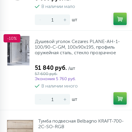
В наличии мало
-
+
шт
-10%
Душевой уголок Cezares PLANE-AH-1-
100/90-C-GM, 100х90х195, профиль
оружейная сталь, стекло прозрачное
51 840 руб.
/шт
57 600 руб.
Экономия 5 760 руб.
В наличии много
-
+
шт
Тумба подвесная Belbagno KRAFT-700-
2C-SO-RGB