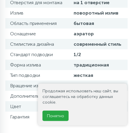
Отверстия для монтажа
на 1 отверстие
Излив
поворотный излив
Область применения
бытовая
Оснащение
аэратор
Стилистика дизайна
современный стиль
Стандарт подводки
1/2
Форма излива
традиционная
Тип подводки
жесткая
Вращение излива
поворотный
Продолжая использовать наш сайт, вы
Дополнительные функции
девиатор
соглашаетесь на обработку данных
cookie.
Цвет
хром
Понятно
Гарантия
5 лет