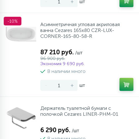
-
+
шт
-10%
Асимметричная угловая акриловая
ванна Cezares 165х80 CZR-LUX-
CORNER-165-80-58-R
87 210 руб.
/шт
96 900 руб.
Экономия 9 690 руб.
В наличии много
-
+
шт
Держатель туалетной бумаги с
полочкой Cezares LINER-PHM-01
6 290 руб.
/шт
В наличии много