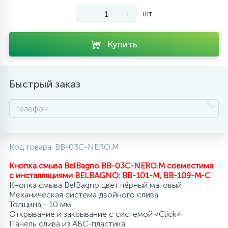
-
+
шт
10
Напольные смесители
Купить
19
Душевые системы
Быстрый заказ
Код товара:
BB-03C-NERO.M
Кнопка смыва BelBagno BB-03C-NERO.M совместима
с инсталляциями BELBAGNO:
BB-101-M, BB-109-M-C
Кнопка смыва BelBagno цвет чёрный матовый
Механическая система двойного слива
Толщина - 10 мм
Открывание и закрывание с системой «Click»
Панель слива из АБС-пластика