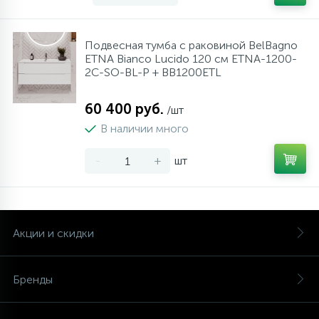
Подвесная тумба с раковиной BelBagno
ETNA Bianco Lucido 120 см ETNA-1200-
2C-SO-BL-P + BB1200ETL
60 400 руб.
/шт
В наличии много
-
+
шт
Акции и скидки
Бренды