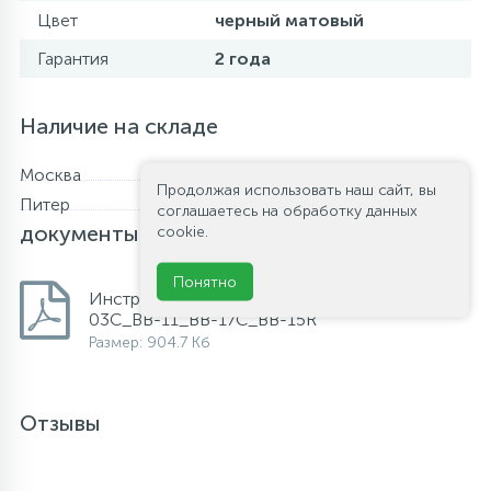
Цвет
черный матовый
Гарантия
2 года
Наличие на складе
Москва
В наличии
Продолжая использовать наш сайт, вы
Питер
В наличии
Файлы и
соглашаетесь на обработку данных
документы
cookie.
Понятно
Инструкция по установке кнопок смыва BB-
03С_BB-11_BB-17C_BB-15R
Размер: 904.7 Кб
Отзывы