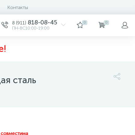
Контакты
0
818-08-45
8 (911)
0
0
ПН-ВС10:00-19:00
е!
ая сталь
3 000 руб.
/шт
-
+
шт
Купить
N совместима