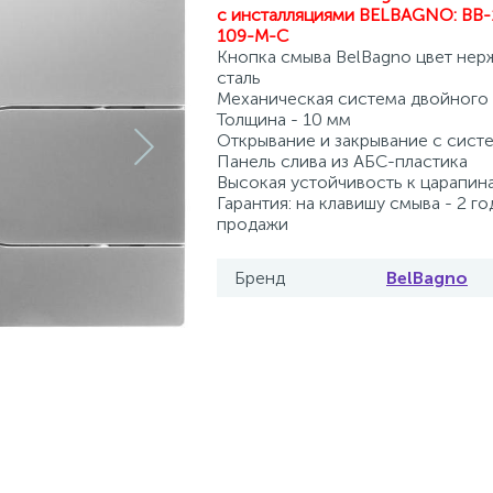
с инсталляциями BELBAGNO:
BB-
109-M-C
Кнопка смыва BelBagno цвет не
сталь
Механическая система двойного
Толщина - 10 мм
Открывание и закрывание с систе
Панель слива из АБС-пластика
Высокая устойчивость к царапин
Гарантия: на клавишу смыва - 2 го
продажи
Бренд
BelBagno