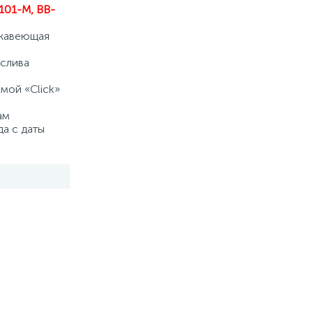
101-M, BB-
ржавеющая
 слива
мой «Click»
ам
да с даты