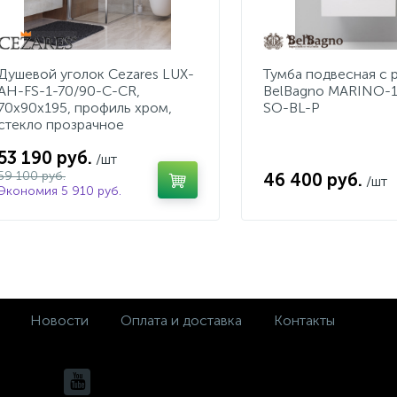
Душевой уголок Cezares LUX-
Тумба подвесная с 
AH-FS-1-70/90-C-CR,
BelBagno MARINO-
70х90х195, профиль хром,
SO-BL-P
стекло прозрачное
53 190 руб.
/шт
59 100 руб.
46 400 руб.
/шт
Экономия 5 910 руб.
Новости
Оплата и доставка
Контакты