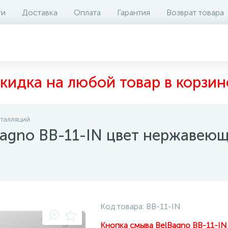
ти
Доставка
Оплата
Гарантия
Возврат товара
аличие на складе
Файлы и документы
Отзывы
1
кидка на любой товар в корзин
сталляций
agno BB-11-IN цвет нержавеющ
Код товара:
BB-11-IN
Кнопка смыва BelBagno BB-11-I