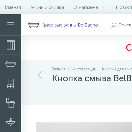
Главная
Акции и скидки
О магазине
Новос
Описание
Характеристики
Н
Красивые ванны BelBagno
С
Главная
Инсталляции
Кнопки для ин
Кнопка смыва BelB