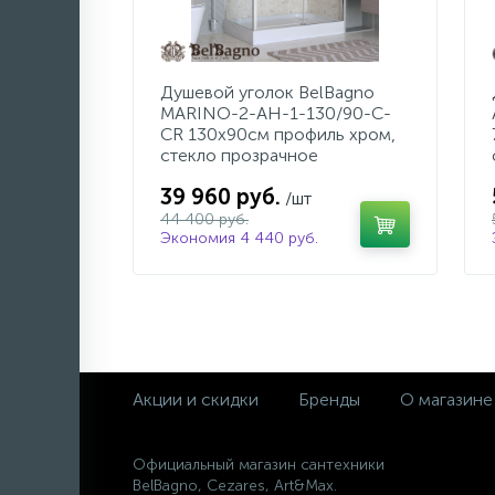
Душевой уголок BelBagno
MARINO-2-AH-1-130/90-C-
CR 130х90см профиль хром,
стекло прозрачное
39 960 руб.
/шт
44 400 руб.
Экономия 4 440 руб.
Акции и скидки
Бренды
О магазине
Официальный магазин сантехники
BelBagno, Cezares, Art&Max.