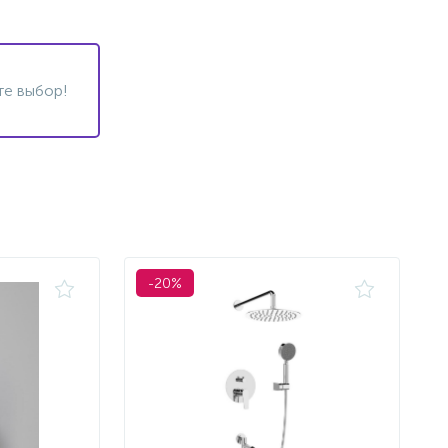
те выбор!
-20%