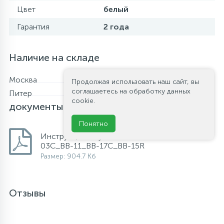
Цвет
белый
Гарантия
2 года
Наличие на складе
Москва
В наличии
Продолжая использовать наш сайт, вы
соглашаетесь на обработку данных
Питер
В наличии
Файлы и
cookie.
документы
Понятно
Инструкция по установке кнопок смыва BB-
03С_BB-11_BB-17C_BB-15R
Размер: 904.7 Кб
Отзывы