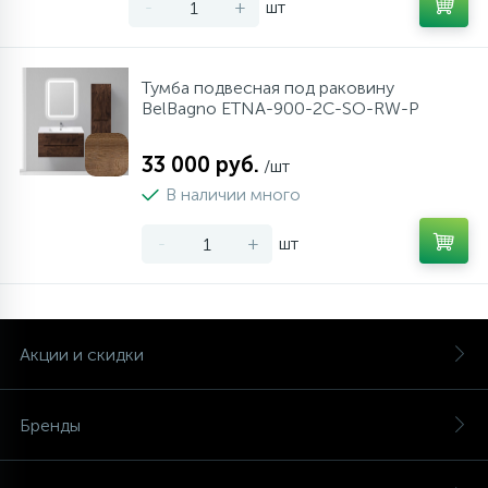
-
+
шт
Тумба подвесная под раковину
BelBagno ETNA-900-2C-SO-RW-P
33 000 руб.
/шт
В наличии много
-
+
шт
Акции и скидки
Бренды