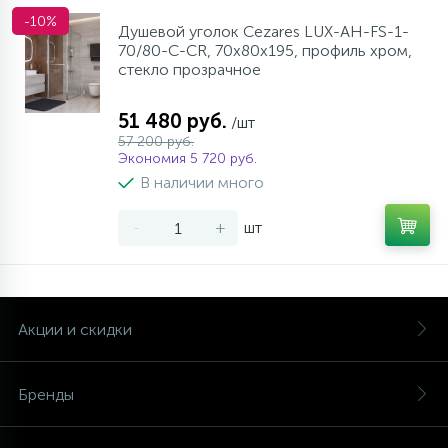
-10%
Душевой уголок Cezares LUX-AH-FS-1-
70/80-C-CR, 70х80х195, профиль хром,
стекло прозрачное
51 480 руб.
/шт
57 200 руб.
Экономия 5 720 руб.
В наличии много
-
+
шт
Акции и скидки
Бренды