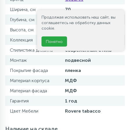
Ширина, см
70
Продолжая использовать наш сайт, вы
Глубина, см
52
соглашаетесь на обработку данных
cookie.
Высота, см
55
Коллекция
VAGUE
Понятно
Стилистика дизайна
современный стиль
Монтаж
подвесной
Покрытие фасада
пленка
Материал корпуса
МДФ
Материал фасада
МДФ
Гарантия
1 год
Цвет Мебели
Rovere tabacco
Наличие на складе