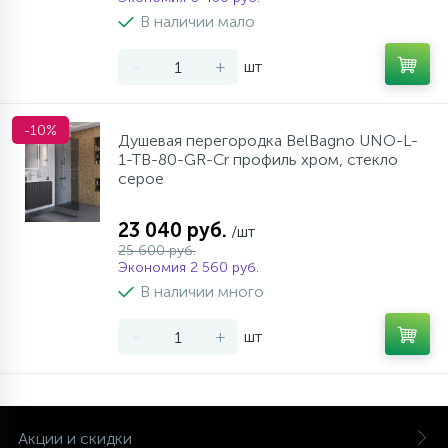
В наличии мало
-
+
шт
-10%
Душевая перегородка BelBagno UNO-L-
1-TB-80-GR-Cr профиль хром, стекло
серое
23 040 руб.
/шт
25 600 руб.
Экономия 2 560 руб.
В наличии много
-
+
шт
Акции и скидки