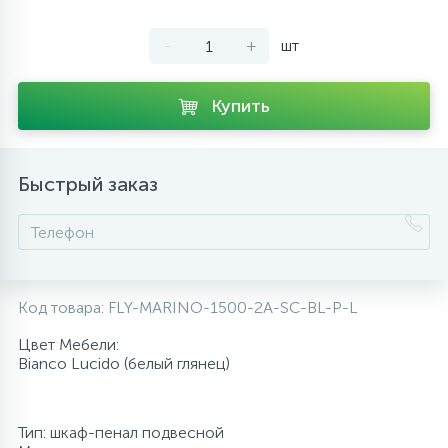
10
Напольные смесители
-
+
шт
19
Душевые системы
Купить
Быстрый заказ
Код товара:
FLY-MARINO-1500-2A-SC-BL-P-L
Цвет Мебели:
Bianco Lucido (белый глянец)
Тип: шкаф-пенал подвесной