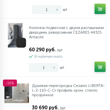
-
+
шт
Колонна подвесная с двумя распашными
дверцами, реверсивная CEZARES 44325
Antacite
60 290 руб.
/шт
В наличии мало
-
+
шт
-10%
Душевая перегородка Cezares LIBERTA-
L-2-110-C-Cr профиль хром, стекло
прозрачное
30 690 руб.
/шт