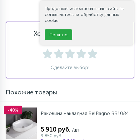
Продолжая использовать наш сайт, вы
соглашаетесь на обработку данных
cookie.
Хотите оставить отзыв?
Понятно
Поставьте свою оценку!
Сделайте выбор!
Похожие товары
-40%
Раковина накладная BelBagno BB1084
5 910 руб.
/шт
9 850 руб.