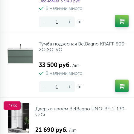
Экономия 3 940 руб.
В наличии много
-
+
шт
Тумба подвесная BelBagno KRAFT-800-
2C-SO-VO
33 500 руб.
/шт
В наличии много
-
+
шт
-10%
Дверь в проём BelBagno UNO-BF-1-130-
C-Cr
21 690 руб.
/шт