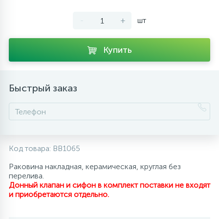
10
Напольные смесители
-
+
шт
19
Купить
Душевые системы
Быстрый заказ
Код товара:
BB1065
Раковина накладная, керамическая, круглая без
перелива.
Донный клапан и сифон в комплект поставки не входят
и приобретаются отдельно.