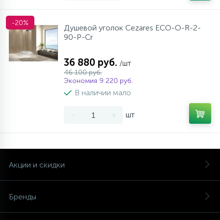
-20%
Душевой уголок Cezares ECO-O-R-2-
90-P-Cr
36 880 руб.
/шт
46 100 руб.
Экономия 9 220 руб.
В наличии мало
-
+
шт
Акции и скидки
Бренды