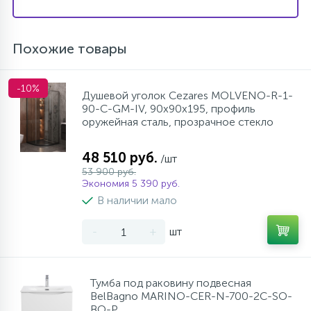
Похожие товары
-10%
Душевой уголок Cezares MOLVENO-R-1-
90-C-GM-IV, 90х90х195, профиль
оружейная сталь, прозрачное стекло
48 510 руб.
/шт
53 900 руб.
Экономия 5 390 руб.
В наличии мало
-
+
шт
Тумба под раковину подвесная
BelBagno MARINO-CER-N-700-2C-SO-
BO-P